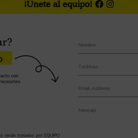
¡Únete al equipo!
ar?
o
ntacto con
 necesites.
rio serán tratados por EQUIPO