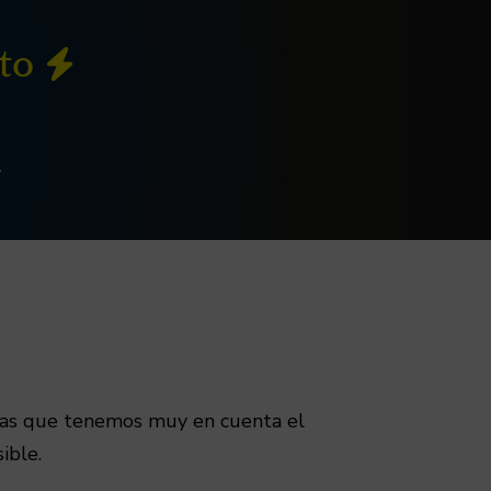
nto
.
 las que tenemos muy en cuenta el
ible.