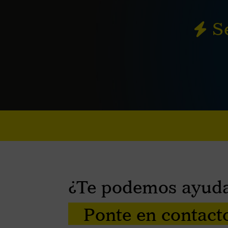
Se
¿Te podemos ayud
Ponte en contact