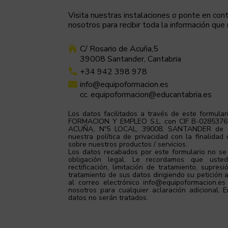
Visita nuestras instalaciones o ponte en co
nosotros para recibir toda la información que
C/ Rosario de Acuña,5

39008 Santander, Cantabria
+34 942 398 978

info@equipoformacion.es

cc. equipoformacion@educantabria.es
Los datos facilitados a través de este formula
FORMACION Y EMPLEO S.L. con CIF B-0285376
ACUÑA, Nº5 LOCAL, 39008, SANTANDER de ac
nuestra política de privacidad con la finalidad
sobre nuestros productos / servicios.
Los datos recabados por este formulario no se
obligación legal. Le recordamos que uste
rectificación, limitación de tratamiento, supresi
tratamiento de sus datos dirigiendo su petición a
al correo electrónico info@equipoformacion.es
nosotros para cualquier aclaración adicional.
datos no serán tratados.