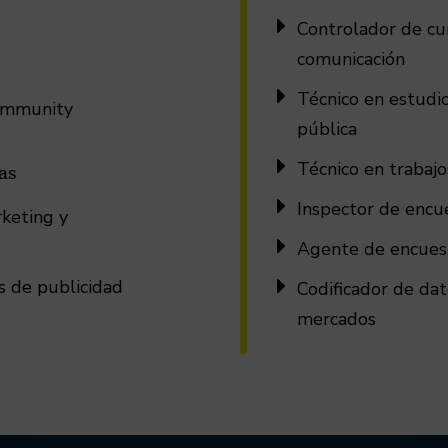

Controlador de cu
comunicación
s

Técnico en estudi
Community
pública

Técnico en trabaj
as

Inspector de encu
keting y

Agente de encuest

s de publicidad
Codificador de dat
mercados