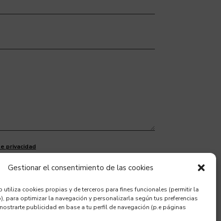
de privacidad
Enviar
Gestionar el consentimiento de las cookies
utiliza cookies propias y de terceros para fines funcionales (permitir la
, para optimizar la navegación y personalizarla según tus preferencias
ostrarte publicidad en base a tu perfil de navegación (p.e páginas