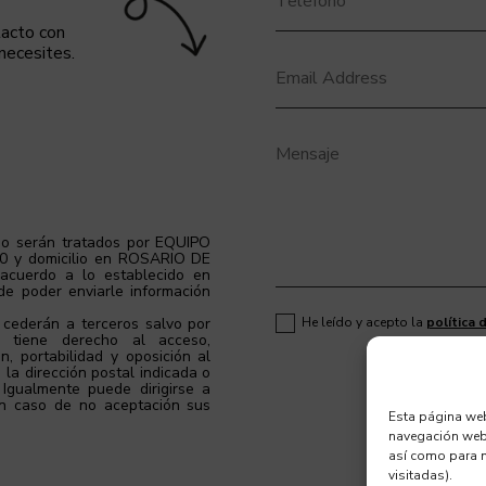
ntacto con
 necesites.
rio serán tratados por EQUIPO
0 y domicilio en ROSARIO DE
uerdo a lo establecido en
 de poder enviarle información
 cederán a terceros salvo por
He leído y acepto la
política 
d tiene derecho al acceso,
ón, portabilidad y oposición al
 la dirección postal indicada o
 Igualmente puede dirigirse a
 En caso de no aceptación sus
Esta página web 
navegación web)
así como para m
visitadas).