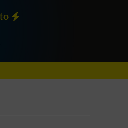
nto
.